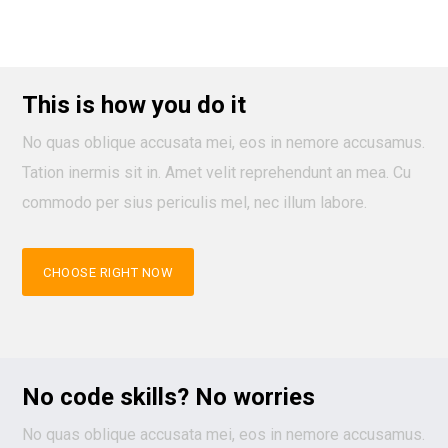
This is how you do it
No quas oblique accusata mei, eos in nemore accusamus.
Tation inermis sit in. Amet velit reprehendunt an mea. Cu
commodo per sius periculis mel, nec illum labore.
CHOOSE RIGHT NOW
No code skills? No worries
No quas oblique accusata mei, eos in nemore accusamus.