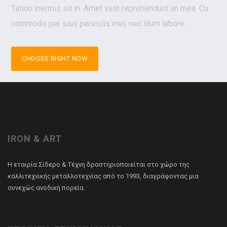
Tation inermis sit in. Amet velit reprehendunt an mea. Cu
commodo per sius periculis mel, nec illum labore.
CHOOSE RIGHT NOW
IRON & ART
Η εταιρία Σίδερο & Τέχνη δραστηριοποιείται στο χώρο της
καλλιτεχνικής μεταλλοτεχνίας από το 1993, διαγράφοντας μια
συνεχώς ανοδική πορεία.